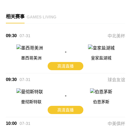
相关赛事
GAMES LIVING
09:30
07-31
中北美杯
-
墨西哥美洲
皇家盐湖城
高清直播
09:30
07-31
球会友谊
-
曼彻斯特联
伯恩茅斯
高清直播
10:00
07-31
中美俱杯