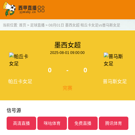
当前位置:
首页
>
足球直播
>
08月01日 墨西女超 帕丘卡女足vs普马斯女足
墨西女超
2025-08-01 09:00:00
0
-
0
帕丘卡女足
普马斯女足
完赛
信号源
高清直播
咪咕体育
免费直播
腾讯体育