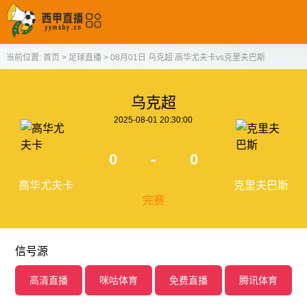
当前位置:
首页
>
足球直播
>
08月01日 乌克超 高华尤夫卡vs克里夫巴斯
乌克超
2025-08-01 20:30:00
0
-
0
高华尤夫卡
克里夫巴斯
完赛
信号源
高清直播
咪咕体育
免费直播
腾讯体育