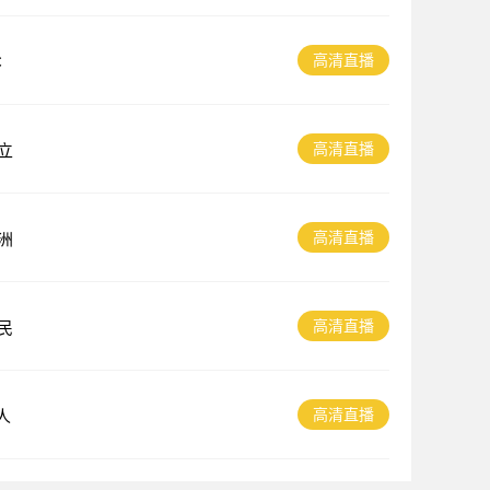
高清直播
C
高清直播
立
高清直播
洲
高清直播
民
高清直播
人