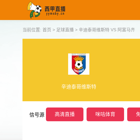
当前位置:
首页
>
足球直播
>
辛迪泰哥维斯特 VS 阿富马齐
辛迪泰哥维斯特
高清直播
咪咕体育
信号源