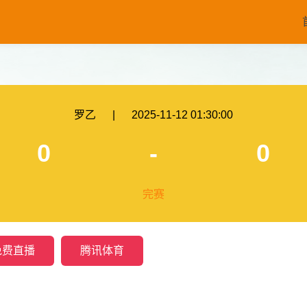
罗乙
|
2025-11-12 01:30:00
0
-
0
完赛
免费直播
腾讯体育