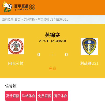
当前位置:
首页
>
足球直播
>
阿克灵顿 VS 利兹联U21
英锦赛
2025-11-12 03:45:00
0
-
0
阿克灵顿
利兹联U21
完赛
信号源
高清直播
咪咕体育
免费直播
腾讯体育