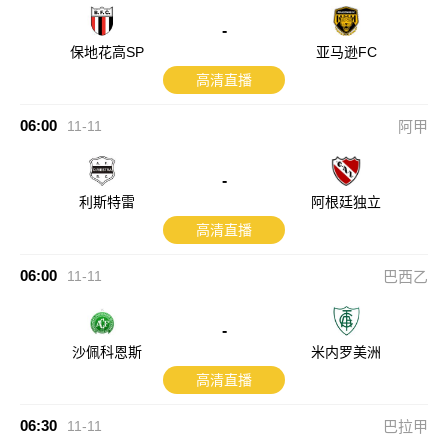
-
保地花高SP
亚马逊FC
高清直播
06:00
11-11
阿甲
-
利斯特雷
阿根廷独立
高清直播
06:00
11-11
巴西乙
-
沙佩科恩斯
米内罗美洲
高清直播
06:30
11-11
巴拉甲