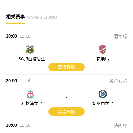
相关赛事
GAMES LIVING
20:00
11-16
葡锦标
-
SC卢西塔尼亚
花地玛
高清直播
20:00
11-16
英总女超
-
利物浦女足
切尔西女足
高清直播
20:00
11-16
法国杯