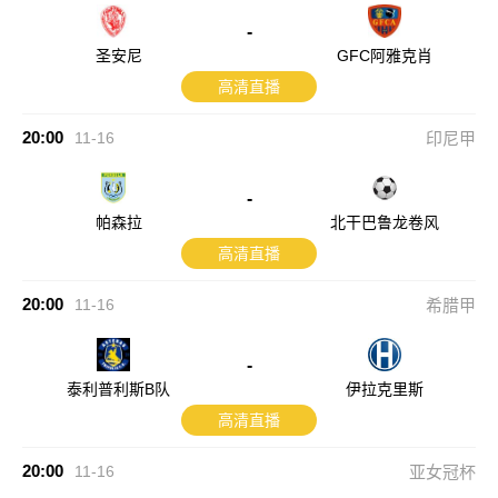
-
圣安尼
GFC阿雅克肖
高清直播
20:00
11-16
印尼甲
-
帕森拉
北干巴鲁龙卷风
高清直播
20:00
11-16
希腊甲
-
泰利普利斯B队
伊拉克里斯
高清直播
20:00
11-16
亚女冠杯