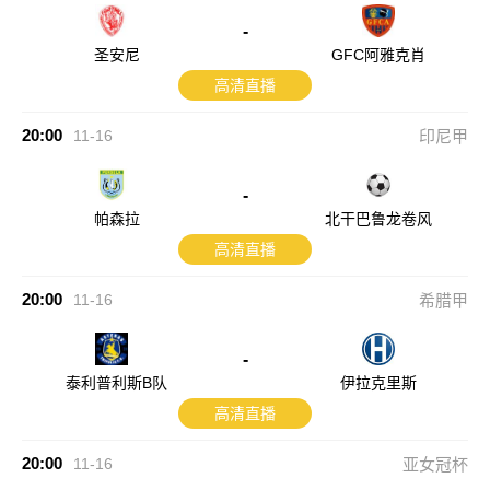
-
圣安尼
GFC阿雅克肖
高清直播
20:00
11-16
印尼甲
-
帕森拉
北干巴鲁龙卷风
高清直播
20:00
11-16
希腊甲
-
泰利普利斯B队
伊拉克里斯
高清直播
20:00
11-16
亚女冠杯