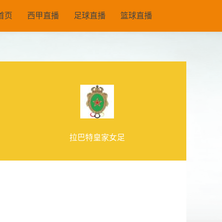
首页
西甲直播
足球直播
篮球直播
拉巴特皇家女足