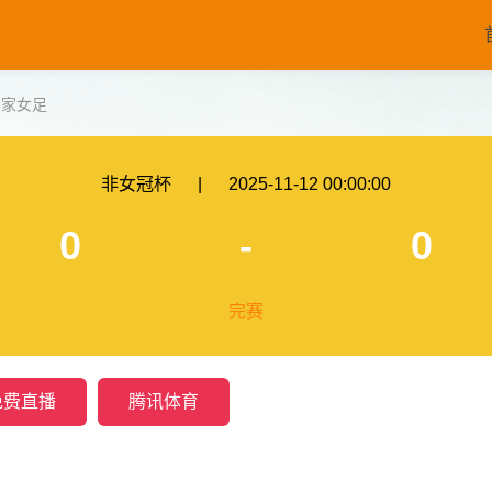
皇家女足
非女冠杯
|
2025-11-12 00:00:00
0
-
0
完赛
免费直播
腾讯体育