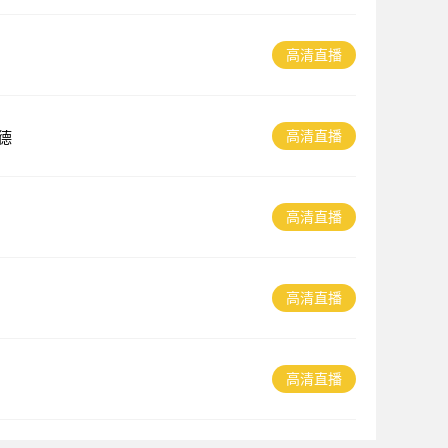
高清直播
高清直播
德
高清直播
高清直播
高清直播