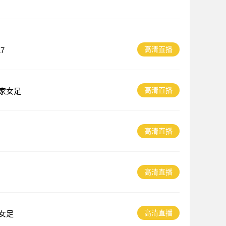
高清直播
7
高清直播
家女足
高清直播
高清直播
高清直播
女足